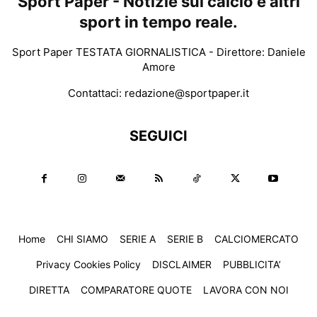
Sport Paper - Notizie sul calcio e altri
sport in tempo reale.
Sport Paper TESTATA GIORNALISTICA - Direttore: Daniele
Amore
Contattaci:
redazione@sportpaper.it
SEGUICI
Home
CHI SIAMO
SERIE A
SERIE B
CALCIOMERCATO
Privacy Cookies Policy
DISCLAIMER
PUBBLICITA’
DIRETTA
COMPARATORE QUOTE
LAVORA CON NOI