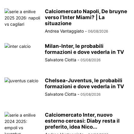
Calciomercato Napoli, De bruyne
verso l’Inter Miami? | La
situazione
Andrea Vantaggiato
-
06/08/2026
Milan-Inter, le probabili
formazioni e dove vederla in TV
Salvatore Ciotta
-
05/08/2026
Chelsea-Juventus, le probabili
formazioni e dove vederla in TV
Salvatore Ciotta
-
05/08/2026
Calciomercato Inter, nuovo
esterno cercasi: Diaby resta il
preferito, idea Nico...