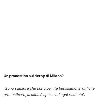
Un pronostico sul derby di Milano?
“Sono squadre che sono partite benissimo. E’ difficile
pronosticare, la sfida è aperta ad ogni risultato”.