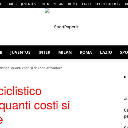
A
SERIE B
JUVENTUS
INTER
MILAN
ROMA
LAZIO
SPORT PAPER TV
R
 B
JUVENTUS
INTER
MILAN
ROMA
LAZIO
SPO
SportPaper
istico: quanti costi si devono affrontare
iclistico
quanti costi si
Ju
Ca
e
pe