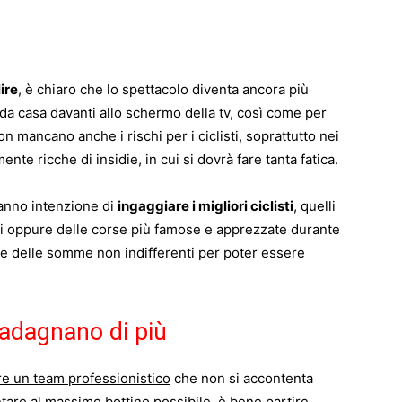
ire
, è chiaro che lo spettacolo diventa ancora più
da casa davanti allo schermo della tv, così come per
on mancano anche i rischi per i ciclisti, soprattutto nei
te ricche di insidie, in cui si dovrà fare tanta fatica.
hanno intenzione di
ingaggiare i migliori ciclisti
, quelli
giri oppure delle corse più famose e apprezzate durante
tire delle somme non indifferenti per poter essere
guadagnano di più
re un team professionistico
che non si accontenta
are al massimo bottino possibile, è bene partire,