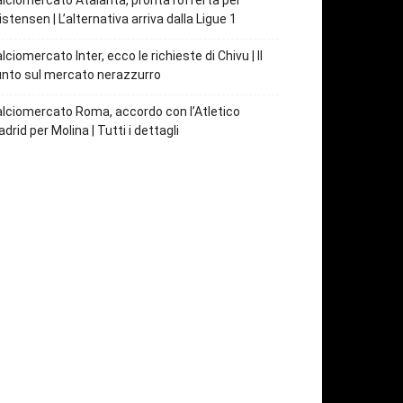
lciomercato Atalanta, pronta l’offerta per
istensen | L’alternativa arriva dalla Ligue 1
lciomercato Inter, ecco le richieste di Chivu | Il
nto sul mercato nerazzurro
lciomercato Roma, accordo con l’Atletico
drid per Molina | Tutti i dettagli