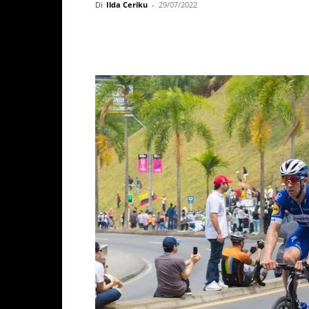
Di
Ilda Ceriku
-
29/07/2022
Facebook
X
WhatsAp