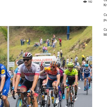
Ca
182
Kr
p
Telegram
Ca
pu
Ca
Ma