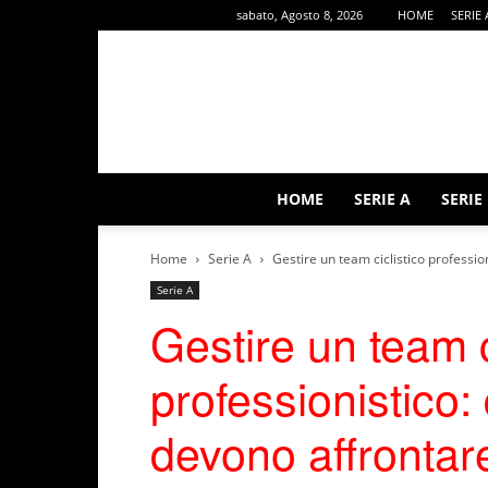
sabato, Agosto 8, 2026
HOME
SERIE 
HOME
SERIE A
SERIE
Home
Serie A
Gestire un team ciclistico profession
Serie A
Gestire un team c
professionistico: 
devono affrontar