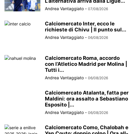
L’alternativa arriva dalla Ligue...
Andrea Vantaggiato
-
07/08/2026
Calciomercato Inter, ecco le
richieste di Chivu | Il punto sul...
Andrea Vantaggiato
-
06/08/2026
Calciomercato Roma, accordo
con l’Atletico Madrid per Molina |
Tutti i...
Andrea Vantaggiato
-
06/08/2026
Calciomercato Atalanta, fatta per
Maldini: ora assalto a Sebastiano
Esposito |...
Andrea Vantaggiato
-
06/08/2026
Calciomercato Como, Chalobah e
Yan Couto: doppio colpo | Ora all-