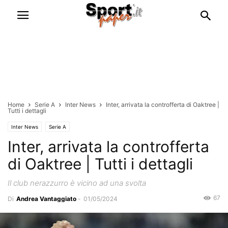
Home
Serie A
Inter News
Inter, arrivata la controfferta di Oaktree |
Tutti i dettagli
Inter News
Serie A
Inter, arrivata la controfferta
di Oaktree | Tutti i dettagli
Il club nerazzurro è vicino ad una svolta
67
Di
Andrea Vantaggiato
-
01/05/2024