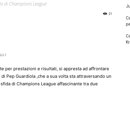
otte di Champions League
Ju
21
Ca
pe
p
Telegram
Ca
Kr
LI )
 per prestazioni e risultati, si appresta ad affrontare
y
di Pep Guardiola ,che a sua volta sta attraversando un
sfida di Champions League affascinante tra due