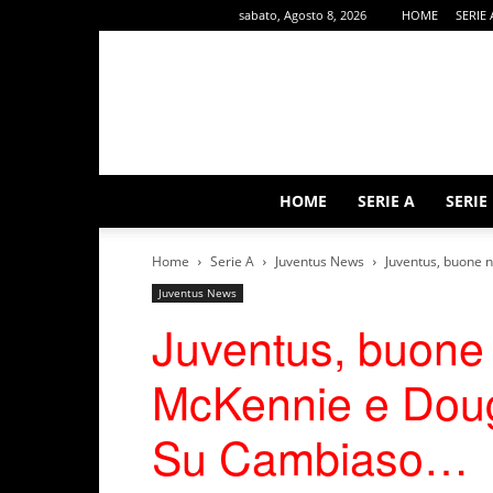
sabato, Agosto 8, 2026
HOME
SERIE 
HOME
SERIE A
SERIE
Home
Serie A
Juventus News
Juventus, buone 
Juventus News
Juventus, buone 
McKennie e Dougl
Su Cambiaso…