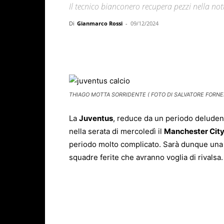
Il tecnico bianconero recupera pezzi nella n
Di
Gianmarco Rossi
-
09/12/2024
Facebook
X
WhatsAp
THIAGO MOTTA SORRIDENTE ( FOTO DI SALVATORE FORNEL
La
Juventus
, reduce da un periodo deludente
nella serata di mercoledì il
Manchester Cit
periodo molto complicato. Sarà dunque una 
squadre ferite che avranno voglia di rivalsa.