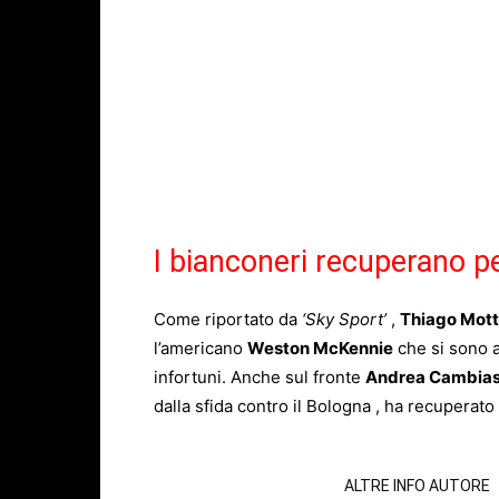
I bianconeri recuperano p
Come riportato da
‘Sky Sport’
,
Thiago Mot
l’americano
Weston McKennie
che si sono a
infortuni. Anche sul fronte
Andrea Cambia
dalla sfida contro il Bologna , ha recupera
ARTICOLI CORRELATI
ALTRE INFO AUTORE