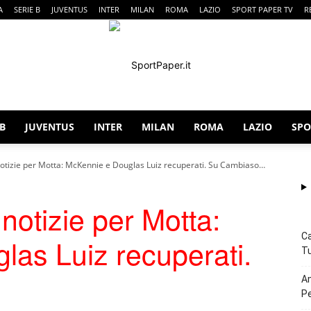
A
SERIE B
JUVENTUS
INTER
MILAN
ROMA
LAZIO
SPORT PAPER TV
R
 B
JUVENTUS
INTER
MILAN
ROMA
LAZIO
SPO
SportPaper
notizie per Motta: McKennie e Douglas Luiz recuperati. Su Cambiaso…
notizie per Motta:
Ca
as Luiz recuperati.
Tu
Am
P