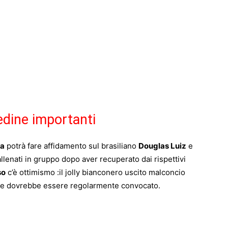
edine importanti
ta
potrà fare affidamento sul brasiliano
Douglas Luiz
e
llenati in gruppo dopo aver recuperato dai rispettivi
so
c’è ottimismo :il jolly bianconero uscito malconcio
to e dovrebbe essere regolarmente convocato.