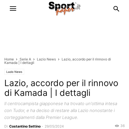
Home
Serie A
Lazio News
Lazio, accordo per il rinnovo di
Kamada | I dettagli
Lazio News
Lazio, accordo per il rinnovo
di Kamada | I dettagli
Il centrocampista giapponese ha trovato un'ottima intesa
con Tudor, e ha deciso di restare alla Lazio nonostante i
corteggiamenti dalla Premier League.
36
Di
Costantino Settino
-
29/05/2024