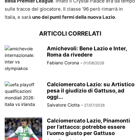
della Premier League
. Infatti il Crystal Palace era da tempo
sulle tracce del giocatore. Il classe ’96 però rimarrà in
Italia, e sarà
uno dei punti fermi della nuova Lazio
.
ARTICOLI CORRELATI
Amichevoli: Bene Lazio e Inter,
Roma da rivedere
Fabiano Corona
-
01/08/2026
Calciomercato Lazio: su Artistico
pesa il giudizio di Gattuso, ad
oggi...
Salvatore Ciotta
-
27/07/2026
Calciomercato Lazio, Pinamonti
per l’attacco: potrebbe essere
l’uomo giusto per Gattuso