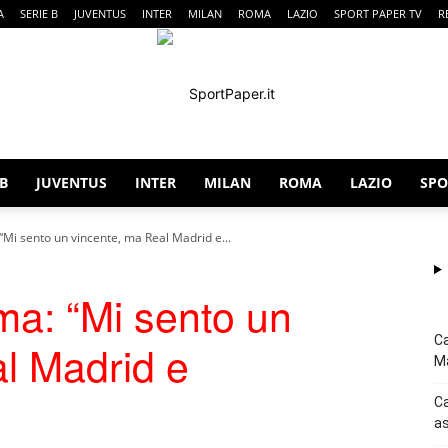
A
SERIE B
JUVENTUS
INTER
MILAN
ROMA
LAZIO
SPORT PAPER TV
R
 B
JUVENTUS
INTER
MILAN
ROMA
LAZIO
SPO
SportPaper
Mi sento un vincente, ma Real Madrid e...
ma: “Mi sento un
Ca
l Madrid e
Ma
Ca
as