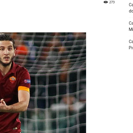
273
Ca
do
p
Telegram
Ca
Mi
Ca
Pi