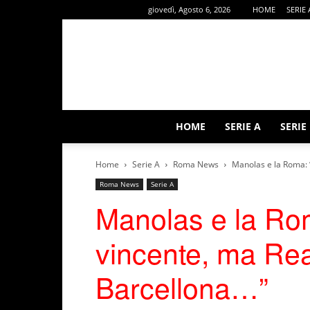
giovedì, Agosto 6, 2026
HOME
SERIE 
HOME
SERIE A
SERIE
Home
Serie A
Roma News
Manolas e la Roma: “
Roma News
Serie A
Manolas e la Ro
vincente, ma Rea
Barcellona…”