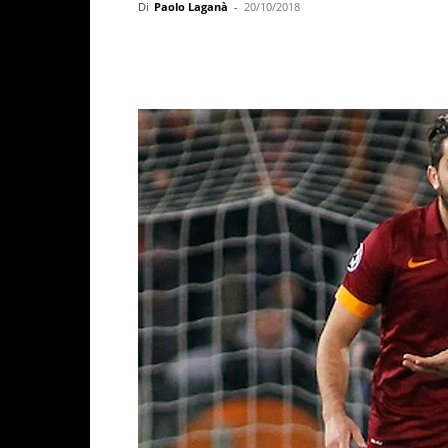
Di
Paolo Laganà
-
20/10/2018
Facebook
X
WhatsAp