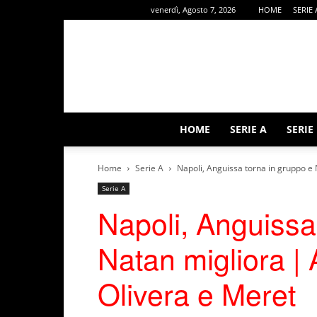
venerdì, Agosto 7, 2026
HOME
SERIE 
HOME
SERIE A
SERIE
Home
Serie A
Napoli, Anguissa torna in gruppo e 
Serie A
Napoli, Anguissa
Natan migliora |
Olivera e Meret