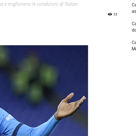
sa e migliorano le condizioni di Natan
Ca
as
53
Ca
p
Telegram
do
Ca
Mi