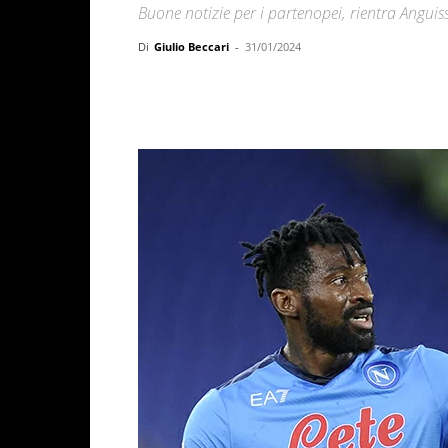
Buone notizie per i partenopei, rientra Anguis
Di
Giulio Beccari
-
31/01/2024
Facebook
X
WhatsAp