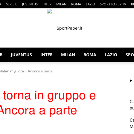
A
SERIE B
JUVENTUS
INTER
MILAN
ROMA
LAZIO
SPORT PAPER TV
R
 B
JUVENTUS
INTER
MILAN
ROMA
LAZIO
SPO
SportPaper
Natan migliora | Ancora a parte...
 torna in gruppo e
Ca
 Ancora a parte
pu
Ca
Ma