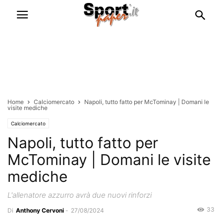
Home
Calciomercato
Napoli, tutto fatto per McTominay | Domani le
visite mediche
Calciomercato
Napoli, tutto fatto per
McTominay | Domani le visite
mediche
L'allenatore azzurro avrà due nuovi rinforzi
33
Di
Anthony Cervoni
-
27/08/2024