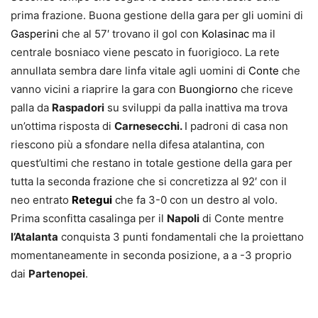
prima frazione. Buona gestione della gara per gli uomini di
Gasperini
che al 57′ trovano il gol con
Kolasinac
ma il
centrale bosniaco viene pescato in fuorigioco. La rete
annullata sembra dare linfa vitale agli uomini di
Conte
che
vanno vicini a riaprire la gara con
Buongiorno
che riceve
palla da
Raspadori
su sviluppi da palla inattiva ma trova
un’ottima risposta di
Carnesecchi.
I padroni di casa non
riescono più a sfondare nella difesa atalantina, con
quest’ultimi che restano in totale gestione della gara per
tutta la seconda frazione che si concretizza al 92′ con il
neo entrato
Retegui
che fa 3-0 con un destro al volo.
Prima sconfitta casalinga per il
Napoli
di Conte mentre
l’Atalanta
conquista 3 punti fondamentali che la proiettano
momentaneamente in seconda posizione, a a -3 proprio
dai
Partenopei
.