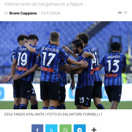
Vittoria netta dei bergamaschi a Napoli.
31
Di
Bruno Caggiano
-
03/11/2024
ESULTANZA ATALANTA ( FOTO DI SALVATORE FORNELLI )