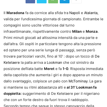
Il
Maradona
fa da cornice alla sfida tra
Napoli
e
Atalanta
,
valida per l’undicesima giornata di campionato. Entrambe le
compagini sono uscite vittoriose dal turno
infrasettimanale, rispettivamente contro
Milan
e
Monza
.
Primi minuti giocati ad altissima intensità da una parte e
dall’altra. Gli ospiti in particolare tengono alta la pressione
ed optano per una serie lunga di passaggi, senza però
trovare particolari varchi, fino al 10′ : dopo un tocco di
De
Ketelaere
la palla arriva a
Lookman
che col sinistro da
posizione defilata batte
Meret
e fa
1-0
. Risposta immediata
della capolista che aumenta i giri e dopo appena un minuto
dallo svantaggio, colpisce un palo con
McTominay
. La gara
si mantiene su ritmi abbastanza alti e
al 31′ Lookman fa
doppietta:
suggerimento di De Ketelaere per il nigeriano
che con un forte destro da fuori trova il raddoppio.
Secondo tempo che segue lo stesso canovaccio della