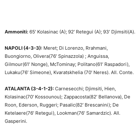
Ammoniti:
65′ Kolasinac (A); 92′ Retegui (A); 93′ Djimsiti(A).
NAPOLI (4-3-3):
Meret; Di Lorenzo, Rrahmani,
Buongiorno, Olivera(76′ Spinazzola) ; Anguissa,
Gilmour(61′ Nonge), McTominay; Politano(61′ Raspadori),
Lukaku(76′ Simeone), Kvaratskhelia (70′ Neres). All. Conte.
ATALANTA (3-4-1-2):
Carnesecchi; Djimsiti, Hien,
Kolasinac(70′ Kossounou); Zappacosta(82′ Bellanova), De
Roon, Ederson, Ruggeri; Pasalic(82′ Brescanini); De
Ketelaere(76′ Retegui), Lookman(76′ Samardzic). All.
Gasperini.