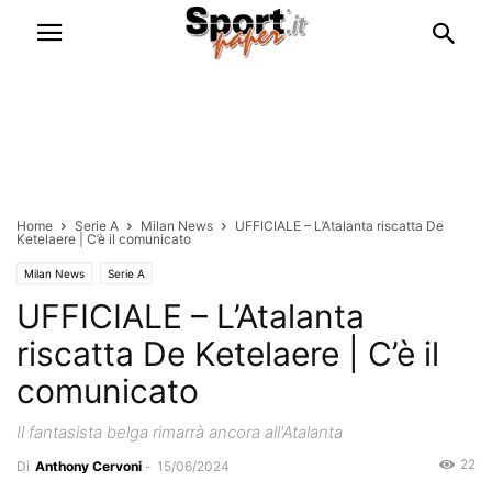
Home
Serie A
Milan News
UFFICIALE – L’Atalanta riscatta De
Ketelaere | C’è il comunicato
Milan News
Serie A
UFFICIALE – L’Atalanta
riscatta De Ketelaere | C’è il
comunicato
Il fantasista belga rimarrà ancora all'Atalanta
22
Di
Anthony Cervoni
-
15/06/2024