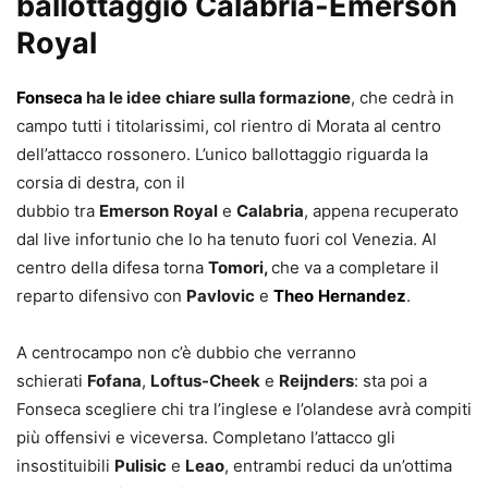
ballottaggio Calabria-Emerson
Royal
Fonseca
ha le idee
chiare sulla formazione
, che cedrà in
campo tutti i titolarissimi, col rientro di Morata al centro
dell’attacco rossonero. L’unico ballottaggio riguarda la
corsia di destra, con il
dubbio tra
Emerson
Royal
e
Calabria
, appena recuperato
dal live infortunio che lo ha tenuto fuori col Venezia. Al
centro della difesa torna
Tomori,
che va a completare il
reparto difensivo con
Pavlovic
e
Theo
Hernandez
.
A centrocampo non c’è dubbio che verranno
schierati
Fofana
,
Loftus-Cheek
e
Reijnders
: sta poi a
Fonseca scegliere chi tra l’inglese e l’olandese avrà compiti
più offensivi e viceversa. Completano l’attacco gli
insostituibili
Pulisic
e
Leao
, entrambi reduci da un’ottima