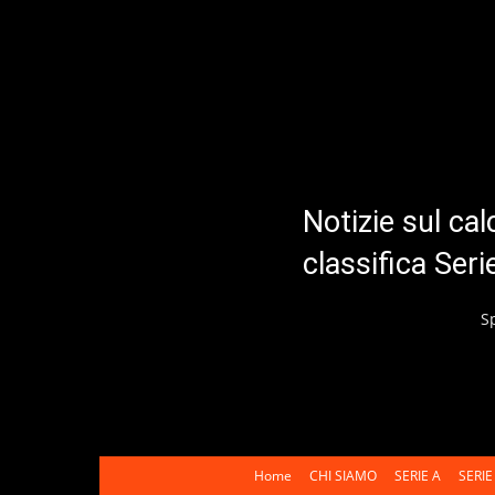
Notizie sul cal
classifica Ser
S
Home
CHI SIAMO
SERIE A
SERIE