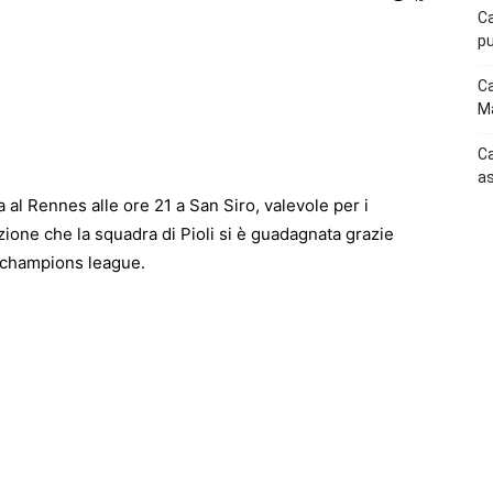
Ca
pu
p
Telegram
Ca
Ma
Ca
as
 al Rennes alle ore 21 a San Siro, valevole per i
ione che la squadra di Pioli si è guadagnata grazie
i champions league.