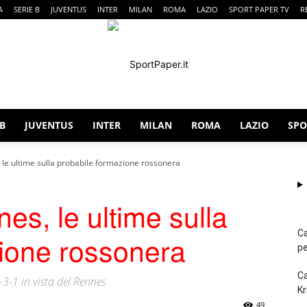
A
SERIE B
JUVENTUS
INTER
MILAN
ROMA
LAZIO
SPORT PAPER TV
R
 B
JUVENTUS
INTER
MILAN
ROMA
LAZIO
SPO
SportPaper
 le ultime sulla probabile formazione rossonera
es, le ultime sulla
Ca
ione rossonera
pe
Ca
2-3-1 in vista del Rennes
Kr
49