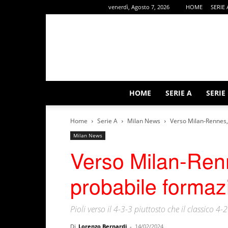
venerdì, Agosto 7, 2026
HOME
SERIE 
HOME
SERIE A
SERIE
Home
Serie A
Milan News
Verso Milan-Rennes,
Milan News
Verso Milan-Renn
probabile formaz
Pioli verso il 4-3-3 piuttosto che il classico 4-
Di
Lorenzo Bernardi
-
14/02/2024