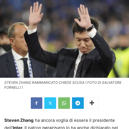
STEVEN ZHANG RAMMARICATO CHIEDE SCUSA ( FOTO DI SALVATORE
FORNELLI )
Steven Zhang
ha ancora voglia di essere il presidente
dell’
Inter.
Il patron
nerazzurro
lo ha anche dichiarato nel