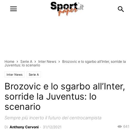
Home
Serie A
Inter News
Brozovic e lo sgarbo all’Inter, sorride la
Juventus: lo scenario
Inter News
Serie A
Brozovic e lo sgarbo all’Inter,
sorride la Juventus: lo
scenario
Sempre più incerto il futuro del centrocampista
641
Di
Anthony Cervoni
-
31/12/2021