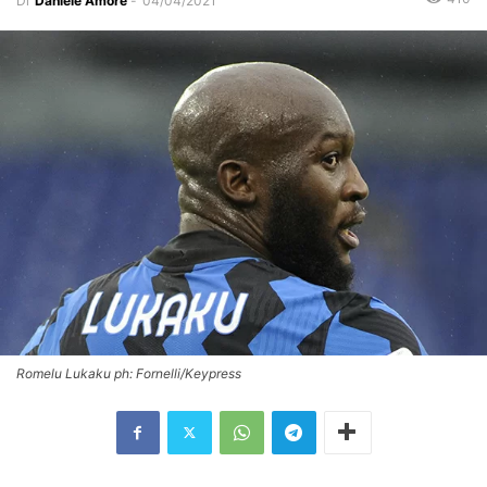
Di
Daniele Amore
-
04/04/2021
Romelu Lukaku ph: Fornelli/Keypress