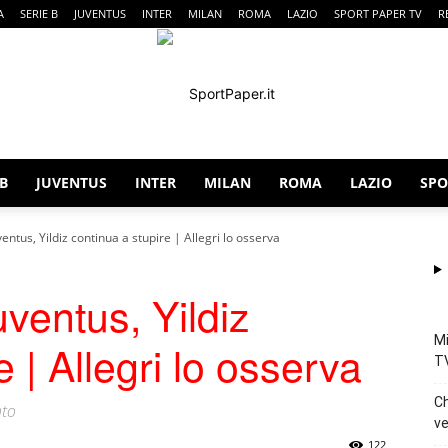
A
SERIE B
JUVENTUS
INTER
MILAN
ROMA
LAZIO
SPORT PAPER TV
R
 B
JUVENTUS
INTER
MILAN
ROMA
LAZIO
SPO
SportPaper
ntus, Yildiz continua a stupire | Allegri lo osserva
ventus, Yildiz
Mi
e | Allegri lo osserva
T
Ch
nto
ve
122