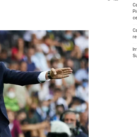
Ca
Pi
p
Telegram
ce
Ca
re
In
Su