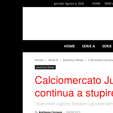
giovedì, Agosto 6, 2026
HOME
SERIE 
HOME
SERIE A
SERIE
Home
Serie A
Juventus News
Calciomercato Juve
Juventus News
Calciomercato Ju
continua a stupir
I bianconeri vogliono blindare il giovane tale
Di
Anthony Cervoni
-
09/09/2023