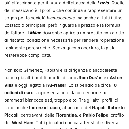
più affascinante per il futuro dell’attacco della
Lazio
. Quello
del messicano è il profilo che continua a rappresentare un
sogno per la società
biancoceleste
ma anche di tutti i tifosi.
L’ostacolo principale, però, riguarda il prezzo e la formula
dell’affare. Il
Milan
dovrebbe aprire a un prestito con diritto
di riscatto, condizione necessaria per rendere l’operazione
realmente percorribile. Senza questa apertura, la pista
resterebbe complicata.
Non solo Gimenez, Fabiani e la dirigenza biancoceleste
hanno già altri profili pronti: ci sono
Jhon Durán
, ex
Aston
Villa
e oggi legato all’
Al-Nassr
. Lo stipendio da circa
10
milioni di euro
rappresenta un ostacolo enorme per i
parametri biancocelesti, troppo alto. Tra gli altri profili ci
sono anche
Lorenzo Lucca
, attaccante del
Napoli
,
Roberto
Piccoli
, centravanti della
Fiorentina
, e
Pablo Felipe
, profilo
del
West Ham
. Tutti giocatori con caratteristiche diverse,