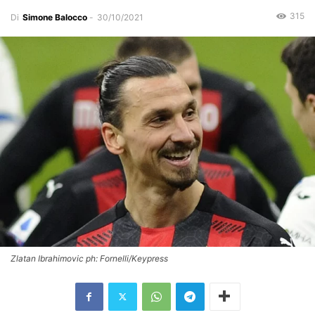
315
Di
Simone Balocco
-
30/10/2021
Zlatan Ibrahimovic ph: Fornelli/Keypress