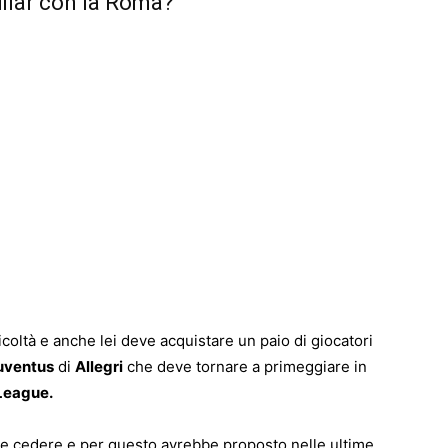
sey – Villar con la Roma?
coltà e anche lei deve acquistare un paio di giocatori
uventus
di
Allegri
che deve tornare a primeggiare in
League.
eve cedere e per questo avrebbe proposto nelle ultime