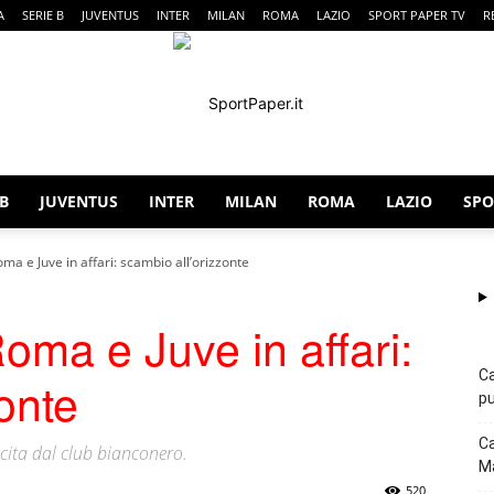
A
SERIE B
JUVENTUS
INTER
MILAN
ROMA
LAZIO
SPORT PAPER TV
R
 B
JUVENTUS
INTER
MILAN
ROMA
LAZIO
SPO
SportPaper
ma e Juve in affari: scambio all’orizzonte
oma e Juve in affari:
Ca
onte
pu
Ca
scita dal club bianconero.
Ma
520