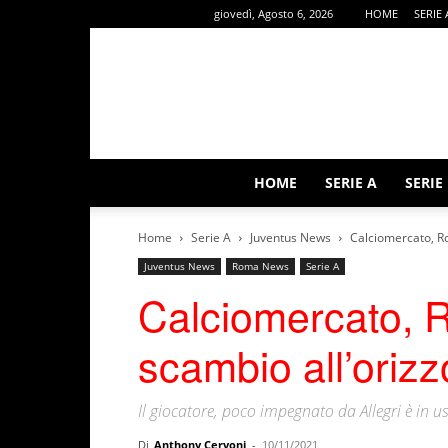
giovedì, Agosto 6, 2026
HOME
SERIE 
HOME
SERIE A
SERIE
Home
Serie A
Juventus News
Calciomercato, Ro
Juventus News
Roma News
Serie A
Calciomercato, R
scambio all’orizz
Il giocatore, poco impegnato da Allegri è in u
Di
Anthony Cervoni
-
10/11/2021