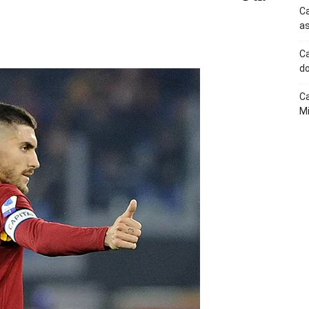
Ca
as
p
Telegram
Ca
do
Ca
Mi