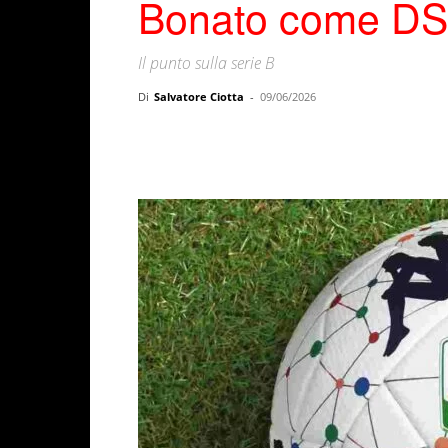
Bonato come DS
Il punto sulla serie B
Di
Salvatore Ciotta
-
09/06/2026
Facebook
X
WhatsAp