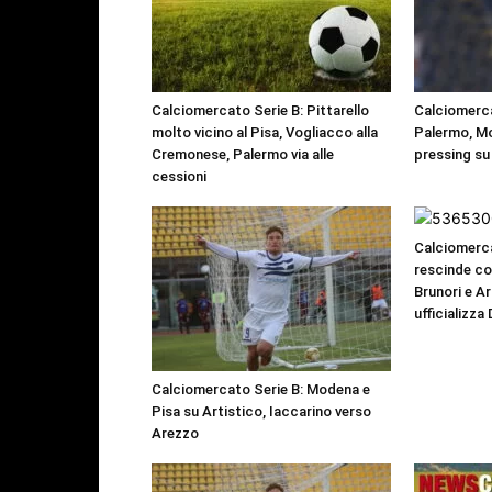
Calciomercato Serie B: Pittarello
Calciomerca
molto vicino al Pisa, Vogliacco alla
Palermo, Mo
Cremonese, Palermo via alle
pressing su 
cessioni
Calciomerca
rescinde con
Brunori e Ar
ufficializza 
Calciomercato Serie B: Modena e
Pisa su Artistico, Iaccarino verso
Arezzo