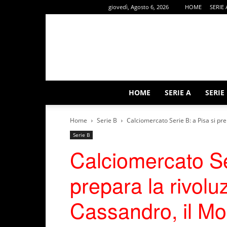
giovedì, Agosto 6, 2026
HOME
SERIE 
HOME
SERIE A
SERIE
Home
Serie B
Calciomercato Serie B: a Pisa si pre
Serie B
Calciomercato Se
prepara la rivol
Cassandro, il Mo