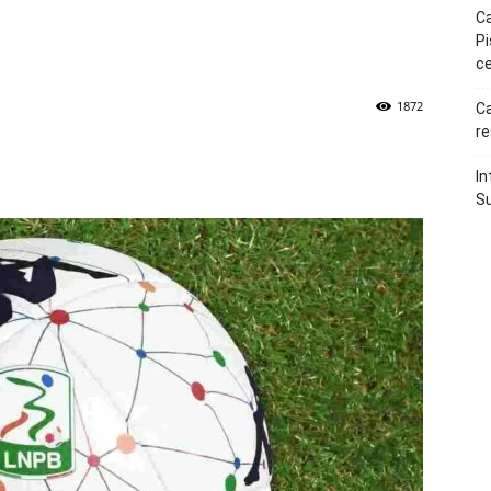
Ca
Pi
ce
1872
Ca
re
p
Telegram
In
Su