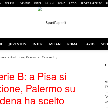
A
SERIE B
JUVENTUS
INTER
MILAN
ROMA
LAZIO
SPORT PAPER TV
R
 B
JUVENTUS
INTER
MILAN
ROMA
LAZIO
SPO
SportPaper
para la rivoluzione, Palermo su Cassandro,...
rie B: a Pisa si
Mi
uzione, Palermo su
T
dena ha scelto
Ch
ve