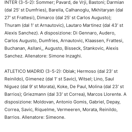
INTER (3-5-2): Sommer; Pavard, de Vrji, Bastoni; Darmian
(dal 25′ st Dumfries), Barella, Calhanoglu, Mkhitaryan (dal
27′ st Frattesi), Dimarco (dal 25′ st Carlos Augusto);
Thuram (dal 1′ st Arnautovic), Lautaro Martinez (dal 43′ st
Alexis Sanchez). A disposizione: Di Gennaro, Audero,
Carlos Augusto, Dumfries, Arnautovic, Klaassen, Frattesi,
Buchanan, Asllani,, Augusto, Bisseck, Stankovic, Alexis
Sanchez. Allenatore: Simone Inzaghi.
ATLETICO MADRID (3-5-2): Oblak; Hermoso (dal 23′ st
Reinildo), Gimenez (dal 1′ st Savic), Witsel; Lino, Saul
Niguez (dal 9′ st Morata), Koke, De Paul, Molina (dal 23′ st
Barrios); Griezmann (dal 33′ st Correa), Marcos Llorente. A
disposizione: Moldovan, Antonio Gomis, Gabriel, Depay,
Correa, Savic, Riquelme, Vermeeren, Morata, Reinildo,
Barrios. Allenatore: Simeone.