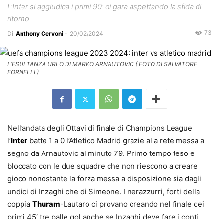
L'Inter si aggiudica i primi 90' di gara aspettando la sfida di
ritorno
73
Di
Anthony Cervoni
-
20/02/2024
L’ESULTANZA URLO DI MARKO ARNAUTOVIC ( FOTO DI SALVATORE
FORNELLI )
Nell’andata degli Ottavi di finale di Champions League
l’
Inter
batte 1 a 0 l’Atletico Madrid grazie alla rete messa a
segno da Arnautovic al minuto 79. Primo tempo teso e
bloccato con le due squadre che non riescono a creare
gioco nonostante la forza messa a disposizione sia dagli
undici di Inzaghi che di Simeone. I nerazzurri, forti della
coppia
Thuram
-Lautaro ci provano creando nel finale dei
primi 45′ tre palle gol anche se Inzaghi deve fare i conti