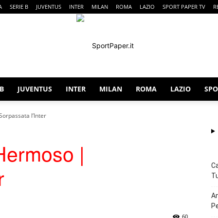
A
SERIE B
JUVENTUS
INTER
MILAN
ROMA
LAZIO
SPORT PAPER TV
R
 B
JUVENTUS
INTER
MILAN
ROMA
LAZIO
SPO
SportPaper
Sorpassata l’Inter
 Hermoso |
Ca
r
Tu
Am
P
60