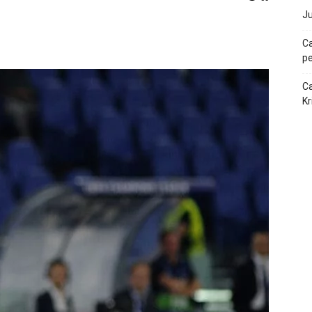
Ju
p
Telegram
Ca
pe
Ca
Kr