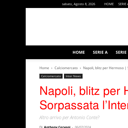
sabato, Agosto 8, 2026
HOME
SERIE 
HOME
SERIE A
SERIE
Home
Calciomercato
Napoli, blitz per Hermoso | 
Calciomercato
Inter News
Napoli, blitz per
Sorpassata l’Inte
Altro arrivo per Antonio Conte?
Di
Anthony Cervoni
-
06/07/2024