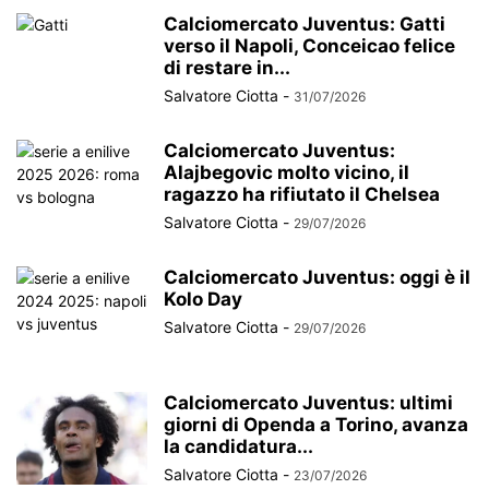
Calciomercato Juventus: Gatti
verso il Napoli, Conceicao felice
di restare in...
Salvatore Ciotta
-
31/07/2026
Calciomercato Juventus:
Alajbegovic molto vicino, il
ragazzo ha rifiutato il Chelsea
Salvatore Ciotta
-
29/07/2026
Calciomercato Juventus: oggi è il
Kolo Day
Salvatore Ciotta
-
29/07/2026
Calciomercato Juventus: ultimi
giorni di Openda a Torino, avanza
la candidatura...
Salvatore Ciotta
-
23/07/2026