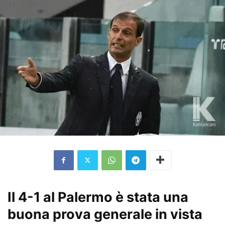
Il 4-1 al Palermo è stata una
buona prova generale in vista