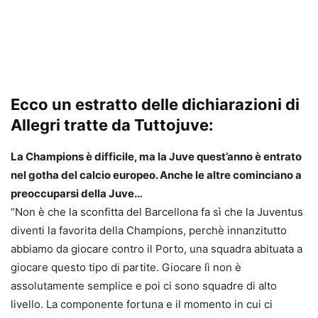
Ecco un estratto delle dichiarazioni di
Allegri tratte da Tuttojuve:
La Champions è difficile, ma la Juve quest’anno è entrato
nel gotha del calcio europeo. Anche le altre cominciano a
preoccuparsi della Juve…
“Non è che la sconfitta del Barcellona fa sì che la Juventus
diventi la favorita della Champions, perchè innanzitutto
abbiamo da giocare contro il Porto, una squadra abituata a
giocare questo tipo di partite. Giocare lì non è
assolutamente semplice e poi ci sono squadre di alto
livello. La componente fortuna e il momento in cui ci