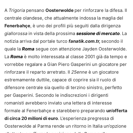
A
Trigoria
pensano
Oosterwolde
per rinforzare la difesa. Il
centrale olandese, che attualmente indossa la maglia del
Fenerbahçe
, è uno dei profili più seguiti dalla dirigenza
giallorossa
in vista della prossima
sessione di mercato
. La
notizia arriva dal portale turco
fanatik.com.tr,
secondo il
quale la
Roma
segue con attenzione Jayden Oosterwolde.
La
Roma
è molto interessata al classe 2001 già da tempo e
vorrebbe regalare a Gian Piero Gasperini un giocatore per
rinforzare il reparto arretrato. Il
25enne
è un giocatore
estremamente duttile, capace di coprire sia il ruolo di
difensore centrale sia quello di terzino sinistro, perfetto
per Gasperini. Secondo le indiscrezioni i dirigenti
romanisti avrebbero inviato una lettera di interesse
formale al Fenerbahçe e starebbero preparando
un’offerta
di circa 20 milioni di euro
. L’esperienza pregressa di
Oosterwolde al Parma rende un ritorno in Italia un’opzione