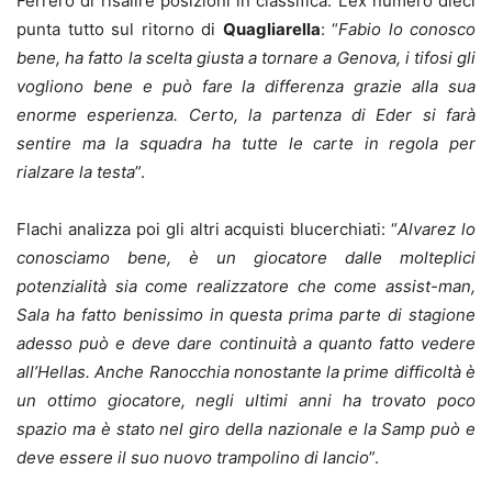
Ferrero di risalire posizioni in classifica. L’ex numero dieci
punta tutto sul ritorno di
Quagliarella
: “
Fabio lo conosco
bene, ha fatto la scelta giusta a tornare a Genova, i tifosi gli
vogliono bene e può fare la differenza grazie alla sua
enorme esperienza. Certo, la partenza di Eder si farà
sentire ma la squadra ha tutte le carte in regola per
rialzare la testa
”.
Flachi analizza poi gli altri acquisti blucerchiati: “
Alvarez lo
conosciamo bene, è un giocatore dalle molteplici
potenzialità sia come realizzatore che come assist-man,
Sala ha fatto benissimo in questa prima parte di stagione
adesso può e deve dare continuità a quanto fatto vedere
all’Hellas. Anche Ranocchia nonostante la prime difficoltà è
un ottimo giocatore, negli ultimi anni ha trovato poco
spazio ma è stato nel giro della nazionale e la Samp può e
deve essere il suo nuovo trampolino di lancio
”.