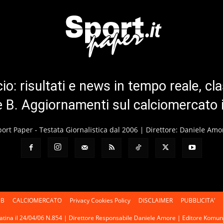
cio: risultati e news in tempo reale, cla
ie B. Aggiornamenti sul calciomercato 
port Paper - Testata Giornalistica dal 2006 | Direttore: Daniele Amo
 B
CALCIOMERCATO
Privacy Cookies Policy
DISCLAIMER
PUBBLICITA’
 Latina il 24/04/06 N.854 | Direttore Responsabile Daniele Amore | Editore Kom