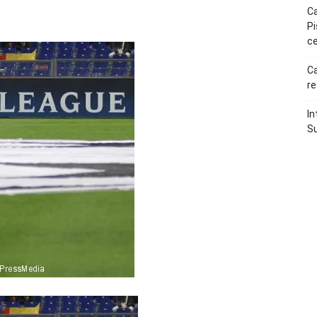
p
Telegram
Ca
Pi
ce
Ca
re
In
Su