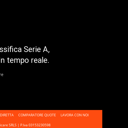
ssifica Serie A,
in tempo reale.
re
DIRETTA
COMPARATORE QUOTE
LAVORA CON NOI
unicare SRLS | P.Iva 03153230598