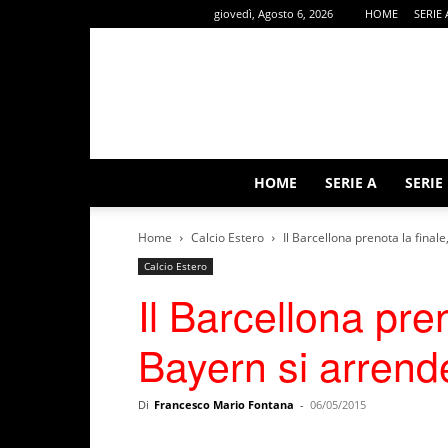
giovedì, Agosto 6, 2026
HOME
SERIE 
HOME
SERIE A
SERIE
Home
Calcio Estero
Il Barcellona prenota la finale
Calcio Estero
Il Barcellona preno
Bayern si arrend
Di
Francesco Mario Fontana
-
06/05/2015