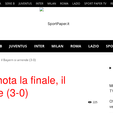
A
SERIE B
JUVENTUS
INTER
MILAN
ROMA
LAZIO
SPORT PAPER TV
R
 B
JUVENTUS
INTER
MILAN
ROMA
LAZIO
SPO
SportPaper
, il Bayern si arrende (3-0)
ta la finale, il
Mi
e (3-0)
T
Ch
225
ve