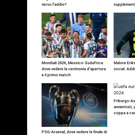
verso l’addio?
supplement
Mondiali 2026, Messico-Sudafrica:
Malore Eriks
dove vedere la cerimonia d’apertura
social. Add
e il primo match
Friburgo-Ast
annientati, 
coppa a ca
PSG-Arsenal, dove vedere la finale di