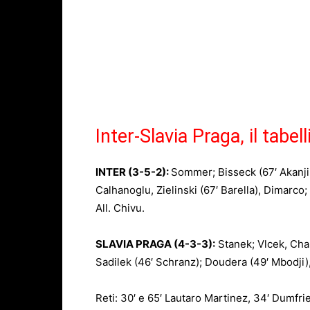
Inter-Slavia Praga, il tabell
INTER (3-5-2):
Sommer; Bisseck (67′ Akanji)
Calhanoglu, Zielinski (67′ Barella), Dimarco
All. Chivu.
SLAVIA PRAGA (4-3-3):
Stanek; Vlcek, Chal
Sadilek (46′ Schranz); Doudera (49′ Mbodji),
Reti: 30′ e 65′ Lautaro Martinez, 34′ Dumfri