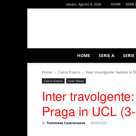
sabato, Agosto 8, 2026
HOME
SERIE 
HOME
SERIE A
SERIE
Home
Calcio Estero
Inter travolgente: battuto lo S
Calcio Estero
Inter News
Inter travolgente:
Praga in UCL (3-
Di
Tommaso Castronuovo
-
30/09/2025