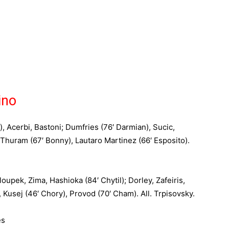
ino
, Acerbi, Bastoni; Dumfries (76′ Darmian), Sucic,
; Thuram (67′ Bonny), Lautaro Martinez (66′ Esposito).
oupek, Zima, Hashioka (84′ Chytil); Dorley, Zafeiris,
 Kusej (46′ Chory), Provod (70′ Cham). All. Trpisovsky.
es