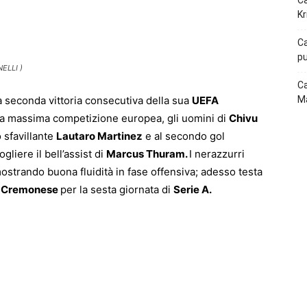
Ca
p
Telegram
Kr
Ca
pu
ELLI )
Ca
a seconda vittoria consecutiva della sua
UEFA
Ma
a massima competizione europea, gli uomini di
Chivu
 sfavillante
Lautaro Martinez
e al secondo gol
ogliere il bell’assist di
Marcus Thuram.
I nerazzurri
mostrando buona fluidità in fase offensiva; adesso testa
Cremonese
per la sesta giornata di
Serie A.