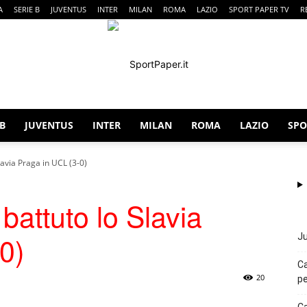
A
SERIE B
JUVENTUS
INTER
MILAN
ROMA
LAZIO
SPORT PAPER TV
R
 B
JUVENTUS
INTER
MILAN
ROMA
LAZIO
SPO
SportPaper
lavia Praga in UCL (3-0)
 battuto lo Slavia
0)
Ju
Ca
20
pe