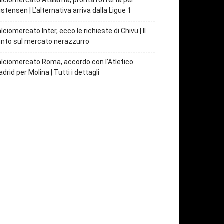
lciomercato Atalanta, pronta l’offerta per
istensen | L’alternativa arriva dalla Ligue 1
lciomercato Inter, ecco le richieste di Chivu | Il
nto sul mercato nerazzurro
lciomercato Roma, accordo con l’Atletico
drid per Molina | Tutti i dettagli