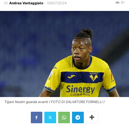
61
Di
Andrea Vantaggiato
-
09/07/2024
Tijjani Noslin guarda avanti ( FOTO DI SALVATORE FORNELLI )