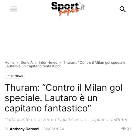
Home
Serie A
Inter News
Thuram: “Contro il Milan gol speciale.
Lautaro è un capitano fantastico”
Inter News
Thuram: “Contro il Milan gol
speciale. Lautaro è un
capitano fantastico”
L'attaccante nerazzurro elogia Milano e il capitano dell'Inter
27
Di
Anthony Cervoni
-
06/06/2024