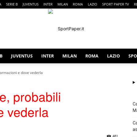
A
SERIE B
JUVENTUS
INTER
MILAN
ROMA
LAZIO
SPORT PAPER TV
R
 B
JUVENTUS
INTER
MILAN
ROMA
LAZIO
SPO
SportPaper
formazioni e dove vederla
, probabili
Ca
e vederla
Ma
Ca
as
481