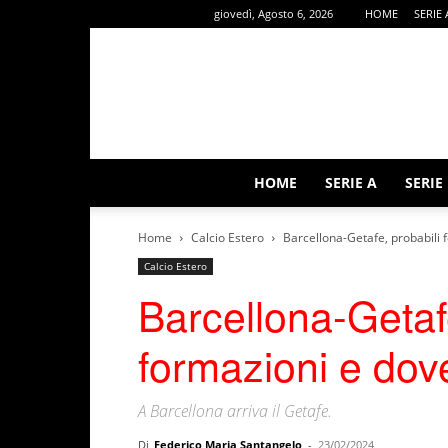
giovedì, Agosto 6, 2026
HOME
SERIE 
HOME
SERIE A
SERIE
Home
Calcio Estero
Barcellona-Getafe, probabili 
Calcio Estero
Barcellona-Getafe
formazioni e dov
A Barcellona arriva il Getafe.
Di
Federico Maria Santangelo
-
23/02/2024