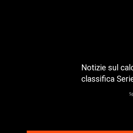
Notizie sul cal
classifica Ser
S