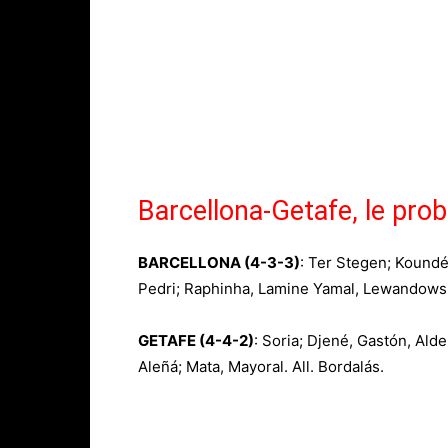
Barcellona-Getafe, le prob
BARCELLONA (4-3-3)
: Ter Stegen; Koundé
Pedri; Raphinha, Lamine Yamal, Lewandowski.
GETAFE (4-4-2)
: Soria; Djené, Gastón, Ald
Aleñá; Mata, Mayoral. All. Bordalás.