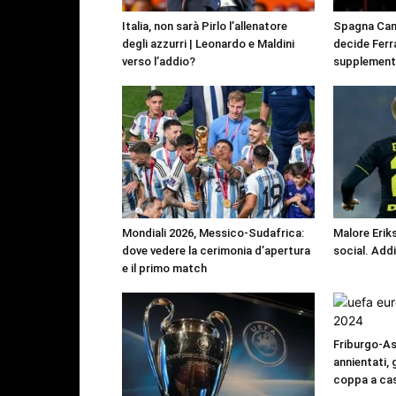
Italia, non sarà Pirlo l’allenatore
Spagna Cam
degli azzurri | Leonardo e Maldini
decide Ferr
verso l’addio?
supplement
Mondiali 2026, Messico-Sudafrica:
Malore Eriks
dove vedere la cerimonia d’apertura
social. Add
e il primo match
Friburgo-Ast
annientati, 
coppa a ca