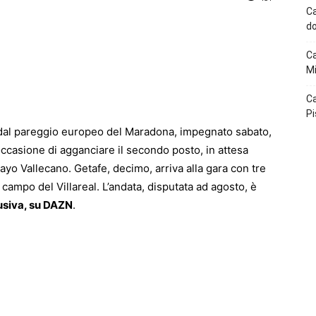
Ca
do
p
Telegram
Ca
Mi
Ca
Pi
e dal pareggio europeo del Maradona, impegnato sabato,
occasione di agganciare il secondo posto, in attesa
Rayo Vallecano. Getafe, decimo, arriva alla gara con tre
sul campo del Villareal. L’andata, disputata ad agosto, è
lusiva, su DAZN
.