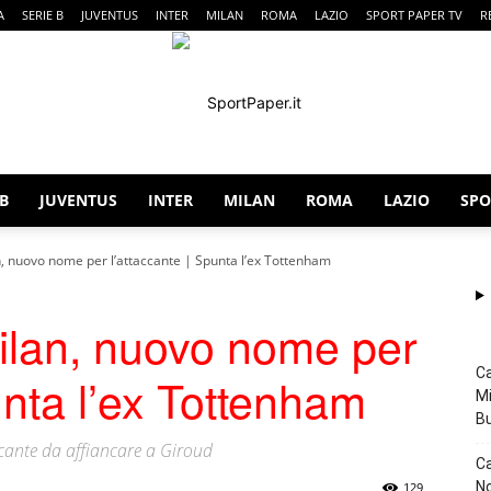
A
SERIE B
JUVENTUS
INTER
MILAN
ROMA
LAZIO
SPORT PAPER TV
R
 B
JUVENTUS
INTER
MILAN
ROMA
LAZIO
SPO
SportPaper
, nuovo nome per l’attaccante | Spunta l’ex Tottenham
ilan, nuovo nome per
Ca
unta l’ex Tottenham
Mi
B
cante da affiancare a Giroud
Ca
No
129