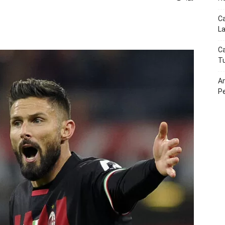
Ca
p
Telegram
La
Ca
Tu
Am
P