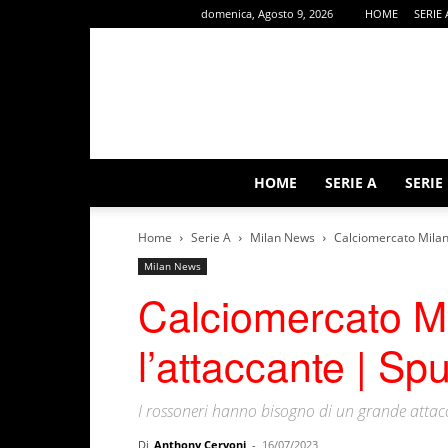
domenica, Agosto 9, 2026
HOME
SERIE 
HOME
SERIE A
SERIE
Home
Serie A
Milan News
Calciomercato Milan
Milan News
Calciomercato M
l’attaccante | Sp
I rossoneri hanno bisogno di un grande attac
Di
Anthony Cervoni
-
16/07/2023