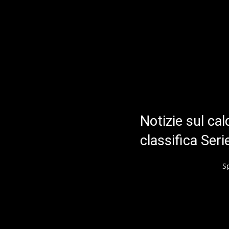
Notizie sul cal
classifica Ser
S