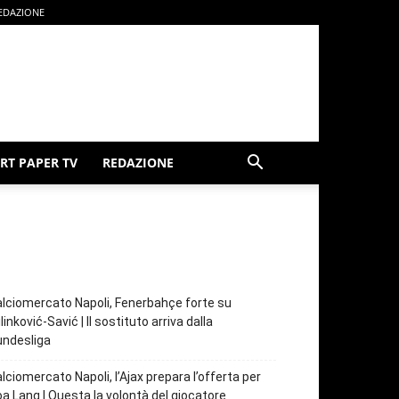
EDAZIONE
RT PAPER TV
REDAZIONE
lciomercato Napoli, Fenerbahçe forte su
linković-Savić | Il sostituto arriva dalla
undesliga
lciomercato Napoli, l’Ajax prepara l’offerta per
a Lang | Questa la volontà del giocatore