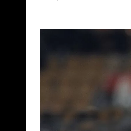
Facebook
X
WhatsAp