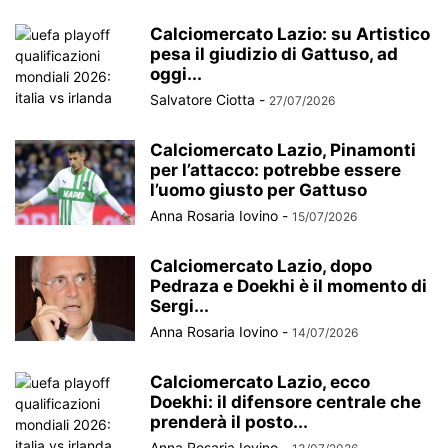
Calciomercato Lazio: su Artistico
pesa il giudizio di Gattuso, ad
oggi...
Salvatore Ciotta
-
27/07/2026
Calciomercato Lazio, Pinamonti
per l’attacco: potrebbe essere
l’uomo giusto per Gattuso
Anna Rosaria Iovino
-
15/07/2026
Calciomercato Lazio, dopo
Pedraza e Doekhi è il momento di
Sergi...
Anna Rosaria Iovino
-
14/07/2026
Calciomercato Lazio, ecco
Doekhi: il difensore centrale che
prenderà il posto...
Anna Rosaria Iovino
-