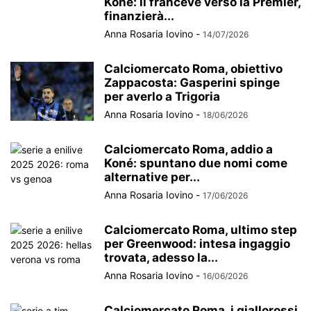
Koné: il franceve verso la Premier,
finanzierà...
Anna Rosaria Iovino
-
14/07/2026
Calciomercato Roma, obiettivo
Zappacosta: Gasperini spinge
per averlo a Trigoria
Anna Rosaria Iovino
-
18/06/2026
Calciomercato Roma, addio a
Koné: spuntano due nomi come
alternative per...
Anna Rosaria Iovino
-
17/06/2026
Calciomercato Roma, ultimo step
per Greenwood: intesa ingaggio
trovata, adesso la...
Anna Rosaria Iovino
-
16/06/2026
Calciomercato Roma, i giallorossi