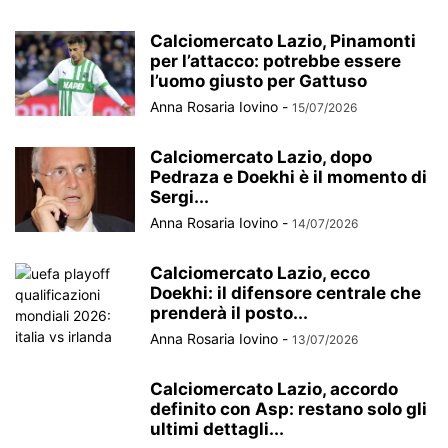
Calciomercato Lazio, Pinamonti
per l’attacco: potrebbe essere
l’uomo giusto per Gattuso
Anna Rosaria Iovino
-
15/07/2026
Calciomercato Lazio, dopo
Pedraza e Doekhi è il momento di
Sergi...
Anna Rosaria Iovino
-
14/07/2026
Calciomercato Lazio, ecco
Doekhi: il difensore centrale che
prenderà il posto...
Anna Rosaria Iovino
-
13/07/2026
Calciomercato Lazio, accordo
definito con Asp: restano solo gli
ultimi dettagli...