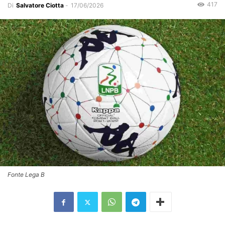
417
Di
Salvatore Ciotta
-
17/06/2026
Fonte Lega B