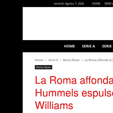
venerdì, Agosto 7, 2026
HOME
SERIE 
HOME
SERIE A
SERIE
Home
Serie A
Roma News
La Roma affonda al 
Roma News
La Roma affonda
Hummels espulso,
Williams