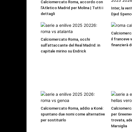
Calciomercato Roma, accordo con
l’Atletico Madrid per Molina | Tutti i
Inter, la ver
dettagli
Djed Spence
Calciomerca
il franceve 
Calciomercato Roma, occhi
finanzierà d
sull’attaccante del Real Madrid: in
capitale mirino su Endrick
Calciomercato Roma, addio a Koné:
Calciomerc
spuntano due nomi come alternative
per Greenwo
per sostituirlo
trovata, ade
Marsiglia