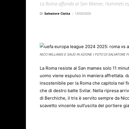
La Roma affonda al San Mames. Hummels espu
Di
Salvatore Ciotta
-
13/03/2025
Facebook
X
WhatsAp
NICO WILLIAMS E SAUD IN AZIONE ( FOTO DI SALVATORE F
La Roma resiste al San mames solo 11 minut
uomo viene espulso in maniera affrettata. da
insostenibile per la Roma che capitola nel f
che di destro batte Svilar. Nella ripresa arri
di Berchiche, il tris è servito sempre da Ni
scavetto vincente sull’uscita del portiere gi