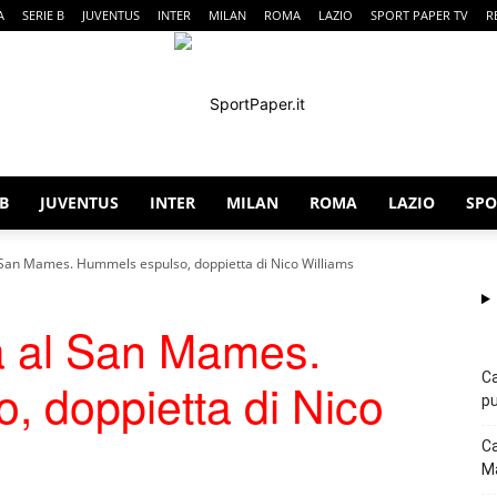
A
SERIE B
JUVENTUS
INTER
MILAN
ROMA
LAZIO
SPORT PAPER TV
R
 B
JUVENTUS
INTER
MILAN
ROMA
LAZIO
SPO
SportPaper
San Mames. Hummels espulso, doppietta di Nico Williams
 al San Mames.
Ca
 doppietta di Nico
pu
Ca
Ma