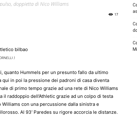
lso, doppietta di Nico Williams
Ca
as
17
Ca
p
Telegram
do
Ca
Mi
ORNELLI )
i, quanto Hummels per un presunto fallo da ultimo
 qui in poi la pressione dei padroni di casa diventa
inale di primo tempo grazie ad una rete di Nico Williams
va il raddoppio dell’Athletic grazie ad un colpo di testa
co Williams con una percussione dalla sinistra e
allorosso. Al 93′ Paredes su rigore accorcia le distanze.