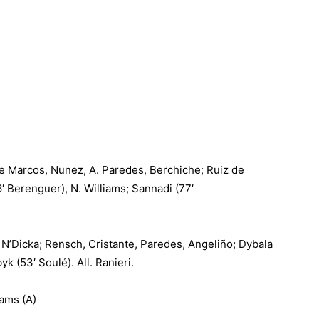
e Marcos, Nunez, A. Paredes, Berchiche; Ruiz de
6′ Berenguer), N. Williams; Sannadi (77′
 N’Dicka; Rensch, Cristante, Paredes, Angeliño; Dybala
yk (53′ Soulé). All. Ranieri.
iams (A)