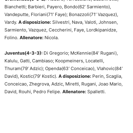
Bianchetti; Barbieri, Payero, Bondo(62′ Sarmiento),
Vandeputte, Floriani(71′ Faye); Bonazzoli(71′ Vazquez),
Vardy.
A disposizione:
Silvestri, Nava, Valoti, Johnsen,
Sarmiento, Vazquez, Ceccherini, Faye, Lordkipanidze,
Folino.
Allenatore:
Nicola.
Juventus(4-3-3):
Di Gregorio; McKennie(84′ Rugani),
Kalulu, Gatti, Cambiaso; Koopmeiners, Locatelli,
Thuram(79′ Adzic); Openda(63′ Conceicao), Vlahovic(84′
David), Kostic(79′ Kostic).
A disposizione:
Perin, Scaglia,
Conceicao, Zhegrova, Adzic, Miretti, Rugani, Joao Mario,
David, Rouhi, Pedro Felipe.
Allenatore:
Spalletti.