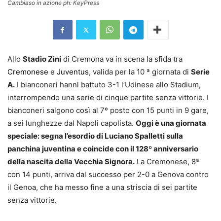
Cambiaso in azione ph: KeyPress
Allo
Stadio Zini
di Cremona va in scena la sfida tra
Cremonese
e
Juventus
, valida per la 10 ª giornata di
Serie
A.
I bianconeri hannl battuto 3-1 l’Udinese allo Stadium,
interrompendo una serie di cinque partite senza vittorie. I
bianconeri salgono così al 7º posto con 15 punti in 9 gare,
a sei lunghezze dal Napoli capolista.
Oggi è una giornata
speciale: segna l’esordio di Luciano Spalletti sulla
panchina juventina e coincide con il 128º anniversario
della nascita della Vecchia Signora.
La Cremonese, 8ª
con 14 punti, arriva dal successo per 2-0 a Genova contro
il Genoa, che ha messo fine a una striscia di sei partite
senza vittorie.