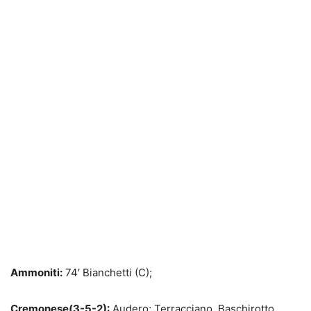
Ammoniti:
74′ Bianchetti (C);
Cremonese(3-5-2):
Audero; Terracciano, Baschirotto,