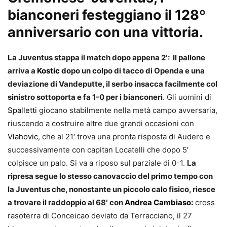
bianconeri festeggiano il 128º
anniversario con una vittoria.
La Juventus stappa il match dopo appena 2′: Il pallone
arriva a
Kostic
dopo un colpo di tacco di Openda e una
deviazione di Vandeputte, il serbo insacca facilmente col
sinistro sottoporta e fa 1-0 per i bianconeri
. Gli uomini di
Spalletti
giocano stabilmente nella metà campo avversaria,
riuscendo a costruire altre due grandi occasioni con
Vlahovic
, che al 21′ trova una pronta risposta di Audero e
successivamente con capitan Locatelli che dopo 5′
colpisce un palo. Si va a riposo sul parziale di 0-1.
La
ripresa segue lo stesso canovaccio del primo tempo con
la Juventus che, nonostante un piccolo calo fisico, riesce
a trovare il raddoppio al 68′ con
Andrea Cambiaso:
cross
rasoterra di Conceicao deviato da Terracciano, il 27