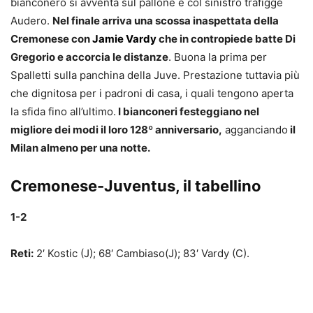
bianconero si avventa sul pallone e col sinistro trafigge
Audero.
Nel finale arriva una scossa inaspettata della
Cremonese con
Jamie Vardy
che in contropiede batte Di
Gregorio e accorcia le distanze
. Buona la prima per
Spalletti sulla panchina della Juve. Prestazione tuttavia più
che dignitosa per i padroni di casa, i quali tengono aperta
la sfida fino all’ultimo.
I bianconeri festeggiano nel
migliore dei modi il loro 128º anniversario,
agganciando
il
Milan almeno per una notte.
Cremonese-Juventus, il tabellino
1-2
Reti:
2′ Kostic (J); 68′ Cambiaso(J); 83′ Vardy (C).