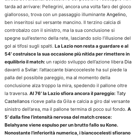
tarda ad arrivare: Pellegrini, ancora una volta faro del gioco
giallorosso, trova con un passaggio illuminante
Angelino
,
ben inseritosi sul versante mancino. Il terzino calcia di
controbalzo con il sinistro, ma la sua conclusione si
spegne sull’esterno della rete, lasciando solo l’illusione del
gol ai tifosi sugli spalti.
La Lazio non resta a guardare e al
54′ costruisce la sua occasione più nitida per rimettere in
equilibrio il match:
un rapido sviluppo dell’azione libera
Dia
davanti a
Svilar
: l’attaccante biancoceleste ha sul piede la
palla del possibile pareggio, ma al momento della
conclusione alza troppo la mira, spedendo il pallone oltre
la traversa.
Al 76′ la Lazio sfiora ancora il pareggio:
Taty
Castellanos
riceve palla da Gila e calcia a giro dal versante
sinistro dell’area, ma il pallone termina di poco sul fondo.
A
5′ dalla fine l’intensità nervosa del match cresce:
Belahyane viene espulso per un brutto fallo su Kone.
Nonostante l’inferiorità numerica, i biancocelesti sfiorano