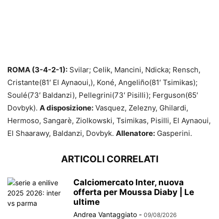
ROMA (3-4-2-1):
Svilar; Celik, Mancini, Ndicka; Rensch,
Cristante(81′ El Aynaoui,), Koné, Angeliño(81′ Tsimikas);
Soulé(73′ Baldanzi), Pellegrini(73′ Pisilli); Ferguson(65′
Dovbyk).
A disposizione:
Vasquez, Zelezny, Ghilardi,
Hermoso, Sangarè, Ziolkowski, Tsimikas, Pisilli, El Aynaoui,
El Shaarawy, Baldanzi, Dovbyk.
Allenatore:
Gasperini.
ARTICOLI CORRELATI
Calciomercato Inter, nuova
offerta per Moussa Diaby | Le
ultime
Andrea Vantaggiato
-
09/08/2026